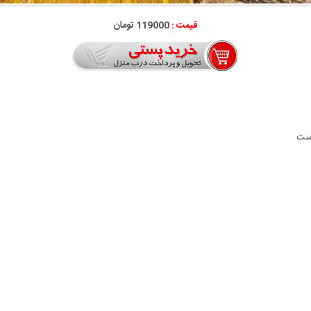
قیمت :
119000 تومان
وست