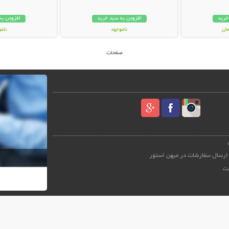
خرید
افزودن به سبد خرید
افزودن به
ناموجود
نام
249,000 تومان
59,000 توم
صفحات
ارسال سفارشات در میهن استور
ت