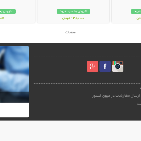
خرید
افزودن به سبد خرید
افزودن به
148,000 تومان
نام
39,000 توم
صفحات
ارسال سفارشات در میهن استور
ت