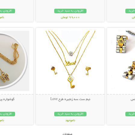
خرید
افزودن به سبد خرید
افزودن به
99,000 تومان
نام
بیشتر
نمایش توضیحات بیشتر
نمایش توضی
45,000 توم
کس
نیم ست سه زنجیره طرح Love
گوشواره پرو
خرید
افزودن به سبد خرید
افزودن به
ناموجود
نام
35,000 تومان
149,000 تو
صفحات