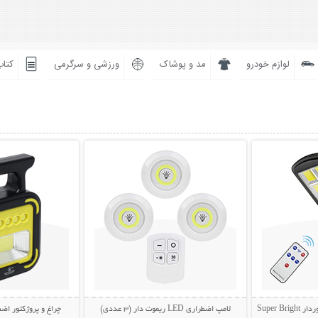
لوازم خودرو
مد و پوشاک
ورزشی و سرگرمی
کتاب
بیشتر
نمایش توضیحات بیشتر
نمایش توضی
Super 
لامپ اضطراری LED ریموت دار (3 عددی)
چراغ و پروژکتور اضط