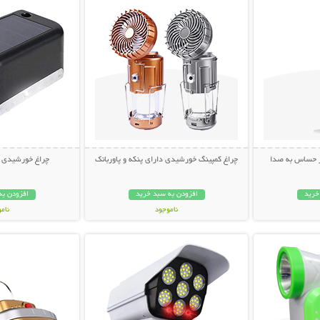
ر حساس به صدا
چراغ کمپینگ خورشیدی دارای پنکه و پاوربانک
چراغ خورشیدی LED بالکن و پله
خرید
افزودن به سبد خرید
افزودن به
ناموجود
نام
بیشتر
نمایش توضیحات بیشتر
نمایش توضی
1,198,000 تومان
248,000 تو