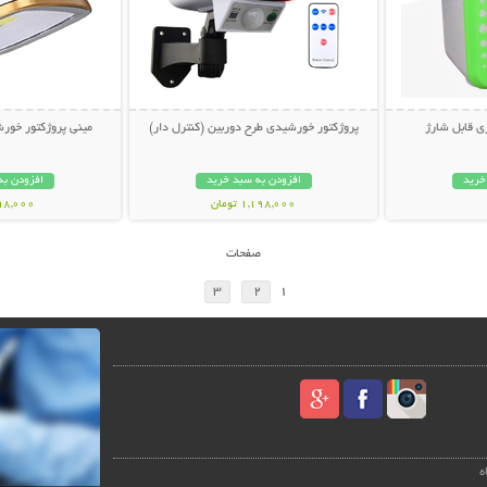
 قابل شارژ
پروژکتور خورشیدی طرح دوربین (کنترل دار)
مینی پروژکتور خورش
خرید
افزودن به سبد خرید
افزودن به
1,198,000 تومان
798,000 تو
صفحات
3
2
1
ه