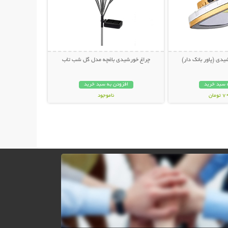
یدی (پاور بانک دار)
چراغ خورشیدی باغچه مدل گل شب تاب
 سبد خرید
افزودن به سبد خرید
مان
ناموجود
499,000 تومان