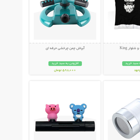
لوار King
آبپاش چمن چرخشی حرفه ای
 سبد خرید
افزودن به سبد خرید
وجود
598,000 تومان
حات بیشتر
نمایش توضیحات بیشتر
مان