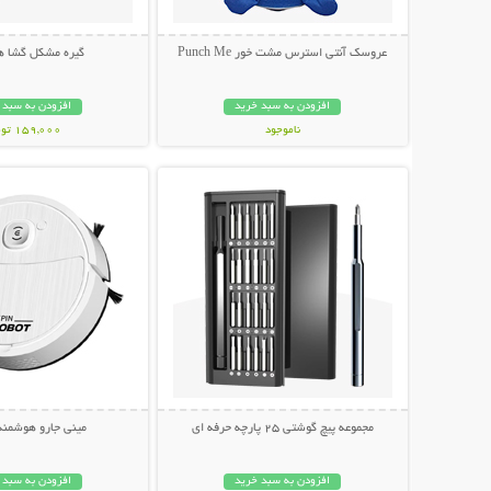
عروسک آنتی استرس مشت خور Punch Me
گیره مشکل گشا هم
افزودن به سبد خرید
افزودن به سبد 
ناموجود
159,000 تومان
نمایش توضیحات بیشتر
نمایش توضیحات 
349,000 تومان
مجموعه پیچ گوشتی 25 پارچه حرفه ای
مینی جارو هوشمند
افزودن به سبد خرید
افزودن به سبد 