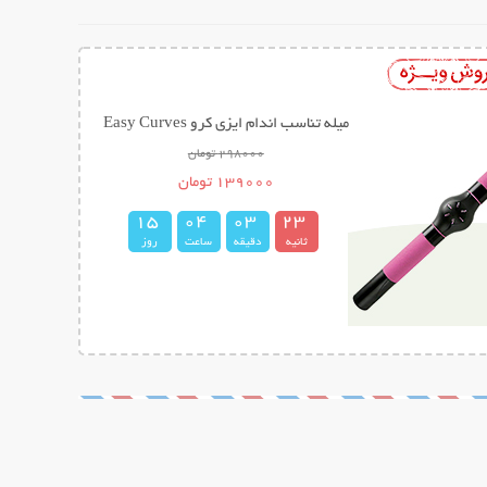
میله تناسب اندام ایزی کرو Easy Curves
298000 تومان
139000 تومان
1
5
0
4
0
3
2
2
3
ثانیه
دقیقه
ساعت
روز