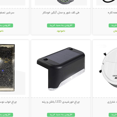
ه کاره
طی کف شور و مدل آبگیر خودکار
سرشیر تصفیه
خرید
افزودن به سبد خرید
افزودن به
ناموجود
نام
بیشتر
نمایش توضیحات بیشتر
نمایش توضی
598,000 تومان
149,000 تو
 شارژی
چراغ خورشیدی LED بالکن و پله
چراغ خواب نوس
خرید
افزودن به سبد خرید
افزودن به