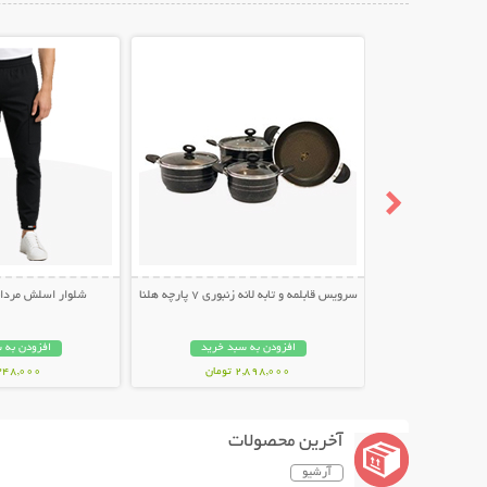
نمایش توضیحات بیشتر
نمایش توضیح
سرویس قابلمه و تابه لانه زنبوری 7 پارچه هلنا
شلوار اسلش مردانه طر
افزودن به سبد خرید
افزودن به 
2,898,000 تومان
348,000 توما
آخرین محصولات
آرشیو