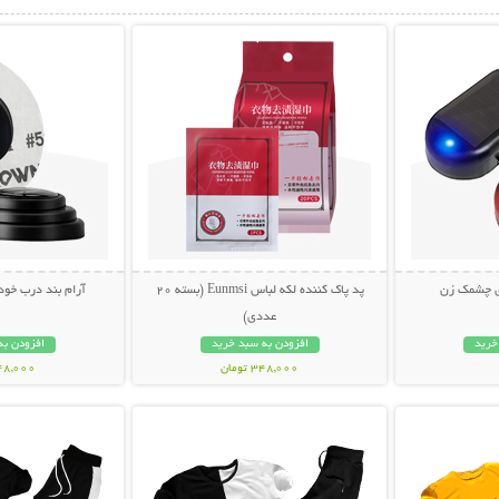
بیشتر
نمایش توضیحات بیشتر
نمایش توضی
ی چشمک زن
پد پاک کننده لکه لباس Eunmsi (بسته 20
آرام بند درب خودرو (ب
عددی)
خرید
افزودن به سبد خرید
افزودن به
348,000 تومان
148,000 تو
بیشتر
نمایش توضیحات بیشتر
نمایش توضی