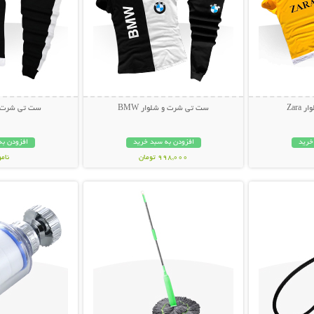
Zar
ست تی شرت و شلوار BMW
ست تی شرت و ش
خرید
افزودن به سبد خرید
افزودن به
998,000 تومان
نام
بیشتر
نمایش توضیحات بیشتر
نمایش توضی
499,000 تو