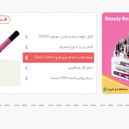
کابل نگهدارنده و شارژر موبایل HAND
آسان بر و 4 چرخ متحرک
میله تناسب اندام ایزی کرو Easy Curves
اجاق گاز مسافرتی
سرم روشن کننده AHA لنسیاد