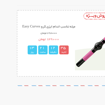
میله تناسب اندام ایزی کرو Easy Curves
298000 تومان
139000 تومان
1
3
2
1
1
2
3
4
5
ثانیه
دقیقه
ساعت
روز