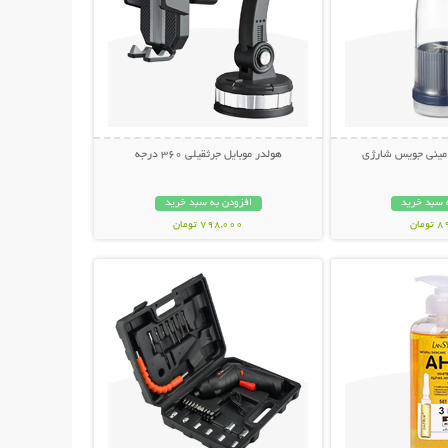
 مینی جویس شارژی
هولدر موبایل جرثقیلی 360 درجه
 سبد خرید
افزودن به سبد خرید
مان
798,000 تومان
حات بیشتر
نمایش توضیحات بیشتر