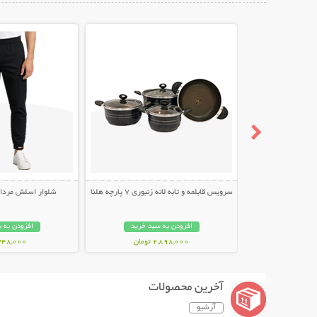
نمایش توضیحات بیشتر
نمایش توضیح
سرویس قابلمه و تابه لانه زنبوری 7 پارچه هلنا
شلوار اسلش مردانه طر
افزودن به سبد خرید
افزودن به 
2,898,000 تومان
348,000 توما
آخرین محصولات
آرشیو