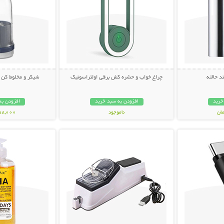
 حالته
چراغ خواب و حشره کش برقی اولتراسونیک
شیکر و مخلوط کن
خرید
افزودن به سبد خرید
افزودن به
ناموجود
898,000 تو
بیشتر
نمایش توضیحات بیشتر
نمایش توضی
348,000 تومان