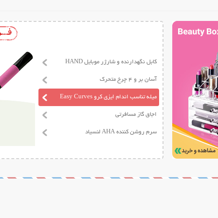
کابل نگهدارنده و شارژر موبایل HAND
آسان بر و 4 چرخ متحرک
میله تناسب اندام ایزی کرو Easy Curves
اجاق گاز مسافرتی
سرم روشن کننده AHA لنسیاد