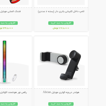
لامپ داخل کابینتی باتری دار (بسته 2 عددی)
فندک المنتی موبایل (Type-c
افزودن به سبد خرید
افزودن به سبد 
228,000 تومان
348,000 تومان
نمایش توضیحات بیشتر
نمایش توضیحات 
هولدر دریچه کولری موبایل Alician
رقص نور هوشمند اکولایز
افزودن به سبد خرید
افزودن به سبد 