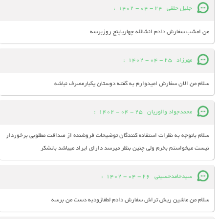
جلیل حلفی
24 - 04 - 1402
:
من امشب سفارش دادم انشالله چهاریاپنج روزبرسه
مهرزاد
25 - 04 - 1402
:
سلام من الان سفارش امیدوارم به گفته دوستان یکبارمصرف نباشه
محمدجواد والوریان
25 - 04 - 1402
:
سلام باتوجه به نظرات استفاده کنندگان توضیحات فروشنده از صداقت مطلوبی برخوردار
نیست میخواستم بخرم ولی چنین بنظر میرسد دارای ایراد میباشد باتشکر
سیدحامدحسینی
26 - 04 - 1402
:
سلام من ماشین ریش تراش سفارش دادم لطفازودبه دست من برسه