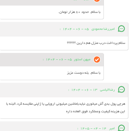
با سلام. حدود 80 هزار تومان.
امیررضا محمودی
05 - 06 - 1404
:
سلام پرداخت درب منزل هم دارین ؟؟؟؟؟؟
میهن استور
05 - 06 - 1404
:
با سلام. بله دوست عزیز
رضاالیاسی
13 - 06 - 1404
:
هرچی پول بدی آش میخوری نبایدباماشین میلیونی اروپایی یا ژاپنی مقایسه کرد.البته با
این هزینه کیفیت وعملکرد فوق العاده داره
امیر
14 - 04 - 1405
: