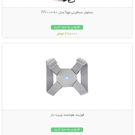
سشوار مسافرتی نووآ مدل NV-1290
افزودن به سبد خرید
498000 تومان
نمایش توضیحات بیشتر
قوزبند هوشمند ویبره دار
افزودن به سبد خرید