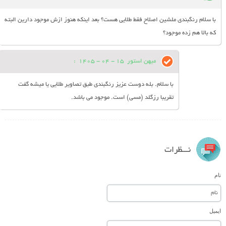
با سلام رنگبندی ملشین اصلاح فقط طلایی هست؟ بعد اینکه هنوز ازش موجود دارین البته
که بالا هم زده موجود؟
میهن استور
15 - 04 - 1405
:
با سلام. بله دوست عزیز رنگبندی طبق تصاویر طلایی یا میشه گفت
تقریبا رزگلد (مسی) است. موجود می باشد.
نـــظرات
نام
ایمیل