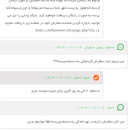
مربوط به ارسالی شرکت ما نبوده و ما کلا یک سفارش براتون ارسال
کردیم که هنوز به پست شهر شما نرسیده مرسوله! و اون مرسوله که
برسه به صورت رایگان دریافت خواهید کرد. بارکد پستی را نیز می
توانید با وارد کردن شناسه سفارش خود در صفحه زیر دریافت نمایید
https://mihanstore.net/page.php?id=16
محمود رسول حیاویان
29 - 07 - 1403
:
من دیروز ثبت سفارش کردم،کی به دستم میرسه؟؟؟
میهن استور
29 - 07 - 1403
:
با سلام. 2 الی 5 روز کاری زمان میبره دوست عزیز
احمد
09 - 09 - 1403
:
من الان سفارش دارم در تهرانم کی به دستم می‌رسه لطفاً جوابمو بدین