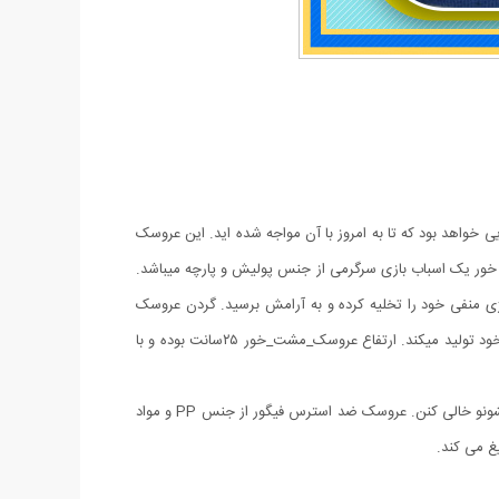
خواهد بود که تا به امروز با آن مواجه شده اید. این عروسک
 خور یک اسباب بازی سرگرمی از جنس پولیش و پارچه میباشد.
 انرژی منفی خود را تخلیه کرده و به آرامش برسید. گردن عروسک
مشت خور حالت فنری ارتجاعی دارد که با هربار ضربه به سر به جای خود باز میگردد علاوه بر این ها با هربار مشت زدن به عروسک صدا دادو فریاد از خود تولید میکند. ارتفاع عروسک_مشت_خور ۲۵سانت بوده و با
از هر جا و هرکس اعصابتون خورد بود روی این بنده خدا خالی کنید و تا میخوره بزنیدش.این عروسک خوراک کساییه که عصبین، راحت میتونن حرصشونو خالی کنن. عروسک ضد استرس فیگور از جنس PP و مواد
غ می کند.