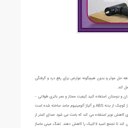
ن و … یک راهه حل موثر و بدون هیچگونه عوارض برای رفع درد و گرفتگی
ل کند.
ان و دوستان استفاده کنید.کیفیت ممتاز و عمر باتری طولانی –
تفنگ ماساژور بدن یک در باتری لیتیومی با ظرفیت 2500mah ساخته شده است، می تواند پس از یک بار شارژ کامل 10 ساعت کار کند. تفنگ ماساژ کوچک از بدنه ABS و آلیاژ آلومینیوم جامد ساخته شده است
ی کاهش نویز استفاده می کند که باعث می شود صدای کمتر از
ی کند تا تجمع اسید لاکتیک را کاهش دهند. تفنگ مینی ماساژ