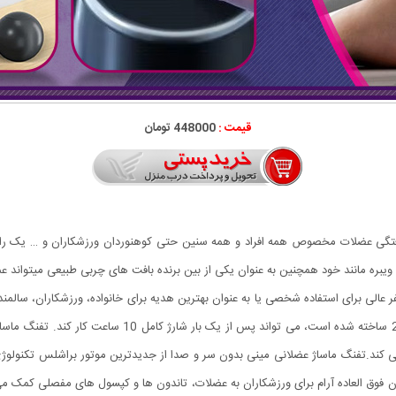
قیمت :
448000 تومان
Fa رفع درد و از بین برنده گرفتگی عضلات مخصوص همه افراد و همه سنین حتی کوهنوردان ورزشکارا
بره مانند خود همچنین به عنوان یکی از بین برنده بافت های چربی طبیعی میتواند عم
ر عالی برای استفاده شخصی یا به عنوان بهترین هدیه برای خانواده، ورزشکاران، سالمند
می کند.تفنگ ماساژ عضلانی مینی بدون سر و صدا از جدیدترین موتور براشلس تکنولوژ
دن فوق العاده آرام برای ورزشکاران به عضلات، تاندون ها و کپسول های مفصلی کمک م