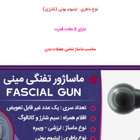
نوع باطری : لیتیوم یونی (شارژی)
دارای 3 حالت قدرت
مناسب ماساژ تمامی عضلات بدن