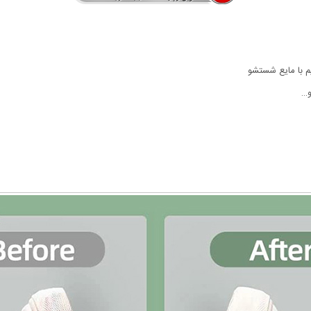
م با مایع شستشو
و…