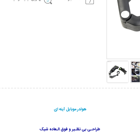
هولدر موبایل آینه ای
طراحـی بی نظـیر و فوق الـعاده شیک