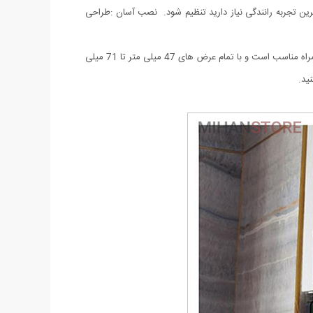
لفی که برای لذت بردن از بهترین تجربه رانندگی نیاز دارید تنظیم شود. نصب آسان :طراحی
علاوه بر آینه دید عقب، می توان آن را روی صندلی نیز نصب کرد که برای مسافران سرنشین عقب راحتی را فراهم می کند. برای اکثر مدل های تلفن همراه مناسب است و با تمام عرض های 47 میلی متر تا 71 میلی
ید.