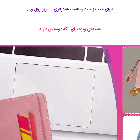
دارای جیب زیپ دار مناسب هندزفری , شارژر, پول و...
هدیه ای ویژه برای آنکه دوستش دارید