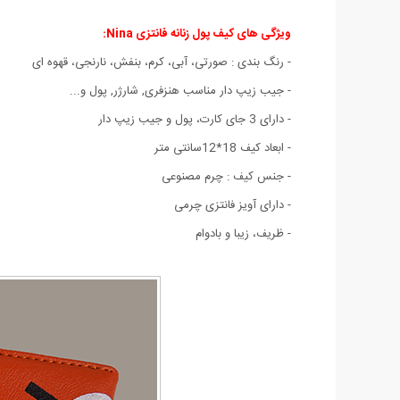
ویژگی های
کیف پول زنانه فانتزی Nina:
- رنگ بندی : صورتی، آبی، کرم، بنفش، نارنجی، قهوه ای
- جیب زیپ دار مناسب هنزفری, شارژر, پول و...
- دارای 3 جای کارت، پول و جیب زیپ دار
- ابعاد کیف 18*12سانتی متر
- جنس کیف : چرم مصنوعی
- دارای آویز فانتزی چرمی
- ظریف، زیبا و بادوام