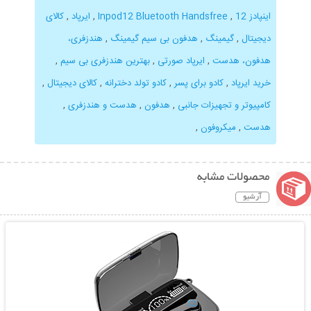
اینپادز 12
,
Inpod12 Bluetooth Handsfree
,
ایرپاد
,
کالای
دیجیتال
,
گیمینگ
,
هدفون بی سیم گیمینگ
,
هندزفری،
هدفون، هدست
,
ایرپاد صورتی
,
بهترین هندزفری بی سیم
,
خرید ایرپاد
,
کادو برای پسر
,
کادو تولد دخترانه
,
کالای دیجیتال
,
کامپیوتر و تجهیزات جانبی
,
هدفون
,
هدست و هندزفری
,
هدست
,
میکروفون
,
محصولات مشابه
آرشیو
نمایش توضیحات بیشتر