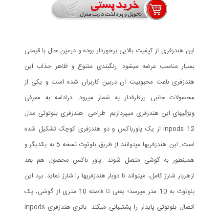
این هندزفری از کیفیت بالایی برخوردار بوده و درعین حال با قیمتی
بسیار مناسب عرضه میشود. رنگبندی متنوع و ظاهر جذاب این
هندزفری باعث محبوبیت آن دربین کاربران شده است و یکی از
محصولات جانبی پرطرفدار به شمار میرود. درادامه به معرفی
ویژگیهای این هندزفری میپردازیم. طراحی هندزفری بلوتوثی مدل
inpods 12 از یک پاورباکس و دو هندزفری کوچک تشکیل شده
است. این هندزفریها میتوانند از طریق بلوتوث نسخه 5 به یکدیگر و
همینطور به گوشی متصل شوند. پاور باکس محصول هم بعد
ازهربار شارژ کامل، میتواند تا دوبار هندزفریها را شارژ نماید. برد این
بلوتوث به 10 متر میرسد؛ یعنی تا فاصله 10 متری از گوشی، یک
اتصال بلوتوثی پایدار را پشتیبانی میکند. باتری هندزفری inpods