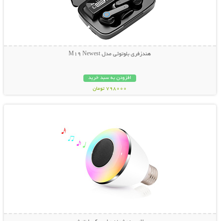
هندزفری بلوتوثی مدل M19 Newest
افزودن به سبد خرید
798000 تومان
نمایش توضیحات بیشتر