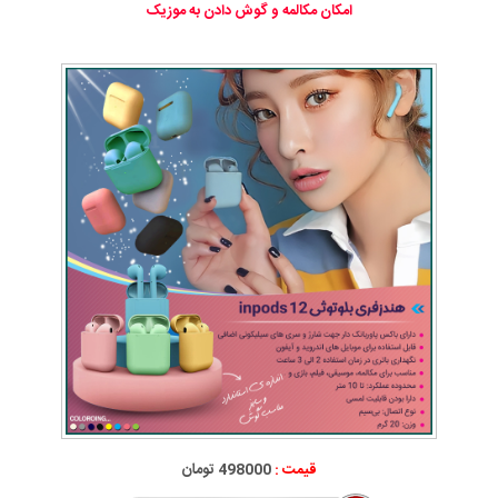
امکان مکالمه و گوش دادن به موزیک
قیمت :
498000 تومان