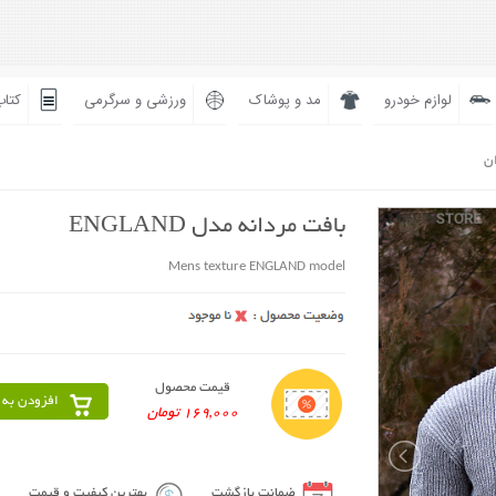
لوازم خودرو
مد و پوشاک
ورزشی و سرگرمی
کتاب
ان
بافت مردانه مدل ENGLAND
Mens texture ENGLAND model
قیمت محصول
افزودن به 
169,000 تومان
ضمانت بازگشت
بهترین کیفیت و قیمت