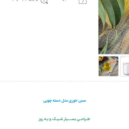
سس خوری مدل دسته چوبی
طـراحـی بســـیار شـیـک و بـه روز