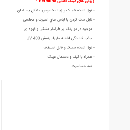
ویژگی های عینک آفتابی Bermuda :
- فوق العاده شیـک و زیبا مخصوص مشکل پسـندان
- قابل ست كردن با لباس هاي اسپرت و مجلسی
- موجود در دو رنگ پر طرفدار مشکی و قهوه ای
- جذب کننـدگی اشعـه ماوراء بنفش UV 400
- فوق العاده سبـک و قابل انعـطاف
- همراه با کیف و دستمال عینک
- ضد حساسیت