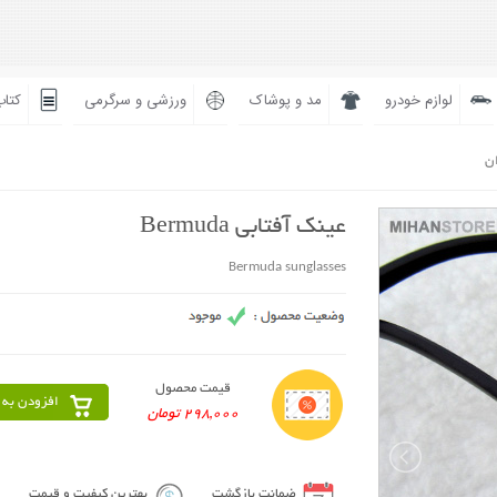
لوازم خودرو
مد و پوشاک
ورزشی و سرگرمی
کتاب
ان
عینک آفتابی Bermuda
Bermuda sunglasses
قیمت محصول
افزودن به 
298,000 تومان
ضمانت بازگشت
بهترین کیفیت و قیمت