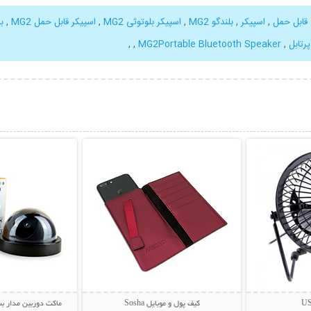
 قابل حمل
,
اسپیکر
,
بلندگو MG2
,
اسپیکر بلوتوثی MG2
,
اسپیکر قابل حمل MG2
,
ب
رتابل
,
MG2Portable Bluetooth Speaker
,
,
بیشتر
نمایش توضیحات بیشتر
نمایش توضی
کیف پول و موبایل Sosha
ماکت دوربین مدار بسته tion Light