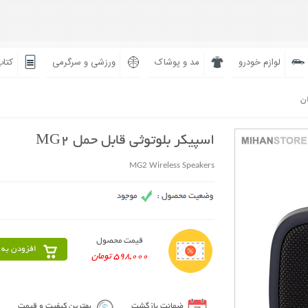
لوازم خودرو
مد و پوشاک
ورزشی و سرگرمی
کتاب
ان
اسپیکر بلوتوثی قابل حمل MG2
MG2 Wireless Speakers
قیمت محصول
افزودن به 
598,000 تومان
ضمانت بازگشت
بهترین کیفیت و قیمت