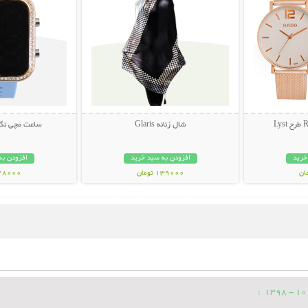
شال زنانه Glaris
ساعت مچی نگی
خرید
افزودن به سبد خرید
افزودن به
139000 تومان
348000 تو
: