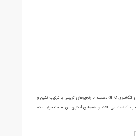
مدل دستبند انگشتری متصل که به آن تمیمه می گویند، یکی از زیورآلات و جواهرات ترکیبی شیک و زیبای مورد علاقه خانم ها است. ساعت دستبندی و انگشتری GEM دستبند با زنجیرهای تزیینی یا ترکیب نگین و
رد. نگین های این محصول بسیار با کیفیت می باشند و همچنین آبکاری این ساعت فوق العاده