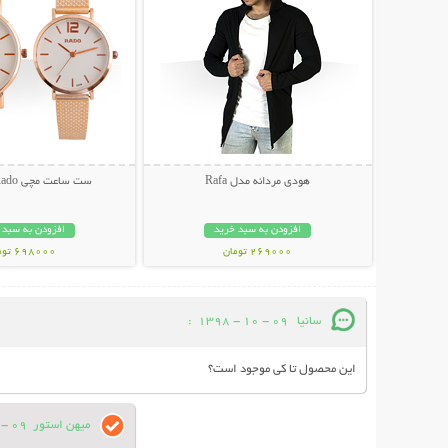
هودی مردانه مدل Rafa
ست ساعت مچی Rado طرح Lyst
افزودن به سبد خرید
افزودن به سبد 
269000 تومان
698000 تومان
سانیا
09 - 10 - 1398
:
این محصول تا کی موجود است؟
میهن استور
09 - 10 - 1398