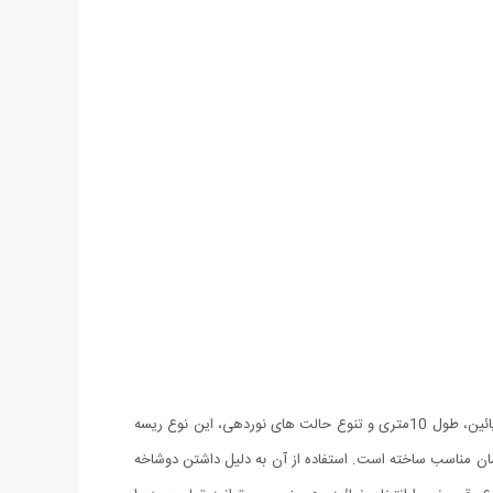
ریسه LED دکوراتیو 10 متری با رقص نور بسیار زیبا و هیجان انگیز، زیبایی بخش منزل ویا اتاق شما است. انعطاف پذیری بالا، شفافیت سیم، مصرف پائین، طول 10متری و تنوع حالت های نوردهی، این نوع ریسه
مان مناسب ساخته است. استفاده از آن به دلیل داشتن دوشاخه