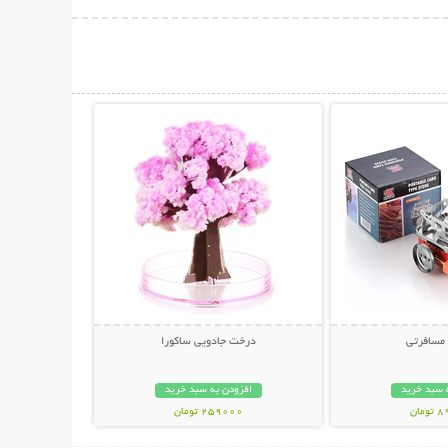
حات بیشتر
نمایش توضیحات بیشتر
 مسافرتی
درخت جادویی ساکورا
 سبد خرید
افزودن به سبد خرید
مان
259000 تومان