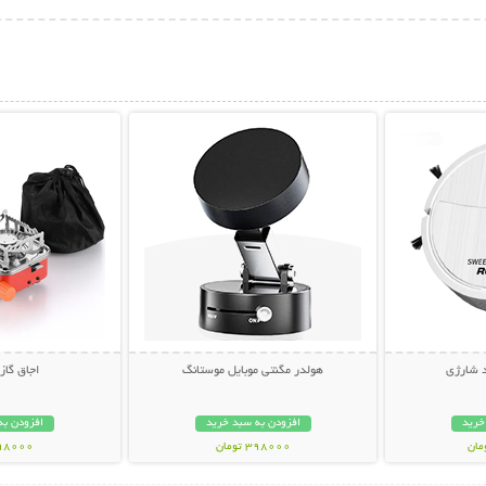
بیشتر
نمایش توضیحات بیشتر
نمایش توضی
 شارژی
هولدر مگنتی موبایل موستانگ
اجاق گاز
خرید
افزودن به سبد خرید
افزودن به
398000 تومان
898000 تو