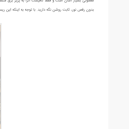
معمولی بسیار آسان است و فقط کافیست آنرا به پریز برق متصل 
بدون رقص نور، ثابت روشن نگه دارید. با توجه به اینکه این ریسه با برق 220 ولت کار می کند، نباید ریسه را در محیط های خیلی مرطوب استفاده و یا 