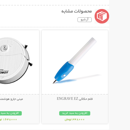
محصولات مشابه
آرشیو
نمایش توضیحات بیشتر
نمایش توضیحات 
قلم حکاکی ENGRAVE EZ
مینی جارو هوشمند
افزودن به سبد خرید
افزودن به سبد 
348000 تومان
1648000 تومان