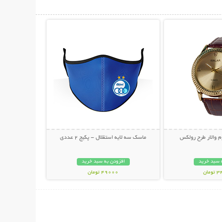
حات بیشتر
نمایش توضیحات بیشتر
 والار طرح رولکس
ماسک سه لایه استقلال - پکیج 2 عددی
 سبد خرید
افزودن به سبد خرید
مان
49000 تومان