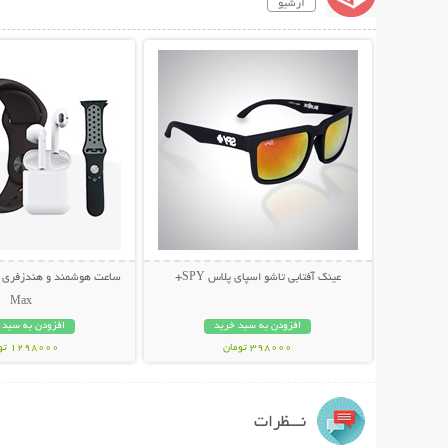
آرشیو
نمایش توضیحات بیشتر
نمایش توضیحات 
عینک آفتابی تاشو اسپای پلاس SPY+
Max
افزودن به سبد خرید
افزودن به سبد 
398000 تومان
1298000 تومان
نـــظرات