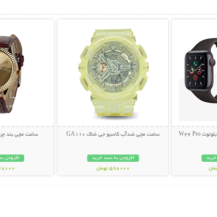
بیشتر
نمایش توضیحات بیشتر
نمایش توضی
ساعت هوشمند و هندزفری بلوتوث W26 Pro
ساعت مچی ضدآب کاسیو جی شاک GA110
ساعت مچی بند چرم
خرید
افزودن به سبد خرید
افزودن به
598000 تومان
348000 تو